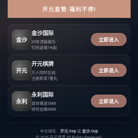
开元直营-福利不停!
金沙国际
金沙
立即进入
20年顶级娱乐
打码返佣1%起
开元棋牌
开元
立即进入
万人同时在线
注册即享7重礼
永利国际
永利
立即进入
首存壕送5888
续存加赠8888
中文域名：
开元.top
或
金沙.top
© 2026 开元直营 All Rights Reserved.